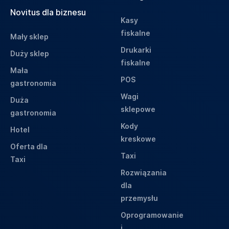
Novitus dla biznesu
Kasy
fiskalne
Mały sklep
Drukarki
Duży sklep
fiskalne
Mała
POS
gastronomia
Wagi
Duża
sklepowe
gastronomia
Kody
Hotel
kreskowe
Oferta dla
Taxi
Taxi
Rozwiązania
dla
przemysłu
Oprogramowanie
i