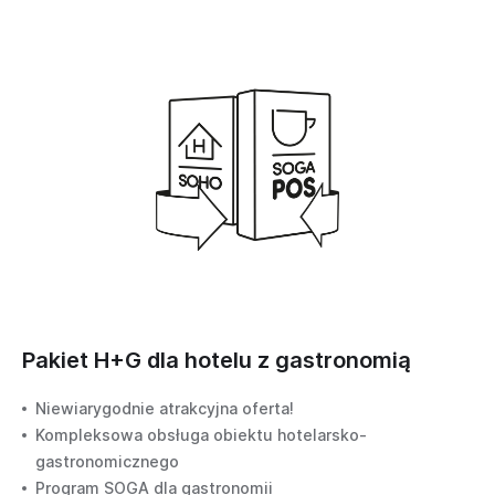
OPROGRAMOWANIE I
ROZWIĄZANIA
Zamówienia & Wsparcie
Oprogramowanie RETAIL
Oprogramowanie
HORECA
Systemy
antykradzieżowe
Oprogramowanie
NOVICLOUD
Oprogramowanie dla
Pakiet H+G dla hotelu z gastronomią
sieci drukarek BROKER
Niewiarygodnie atrakcyjna oferta!
Oprogramowanie
Kompleksowa obsługa obiektu hotelarsko-
Logistyka Magazynowa
gastronomicznego
Oprogramowanie WAGI
Program SOGA dla gastronomii