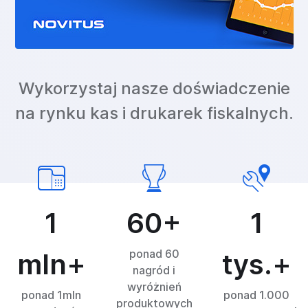
Wykorzystaj nasze doświadczenie
na rynku kas i drukarek fiskalnych.
1
60+
1
ponad 60
mln+
tys.+
nagród i
wyróżnień
ponad 1mln
ponad 1.000
produktowych