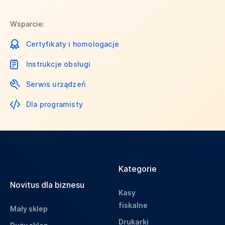
Wsparcie:
Certyfikaty i homologacje
Instrukcje obsługi
Serwis urządzeń
Dla programisty
Kategorie
Novitus dla biznesu
Kasy
fiskalne
Mały sklep
Drukarki