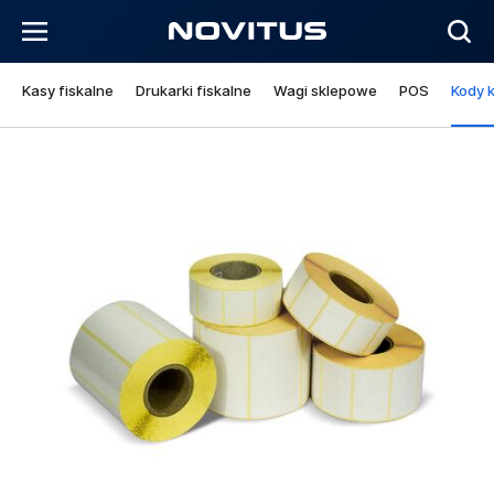
Kasy fiskalne
Drukarki fiskalne
Wagi sklepowe
POS
Kody 