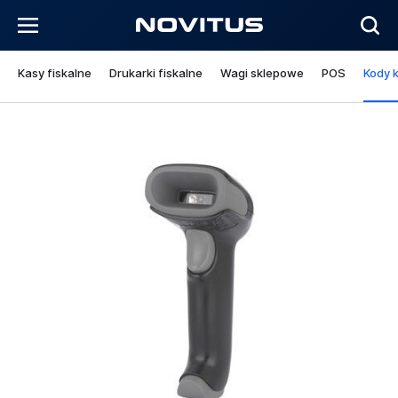
Kasy fiskalne
Drukarki fiskalne
Wagi sklepowe
POS
Kody 