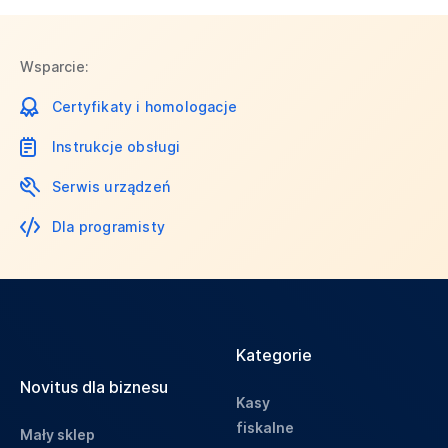
Wsparcie:
Certyfikaty i homologacje
Instrukcje obsługi
Serwis urządzeń
Dla programisty
Kategorie
Novitus dla biznesu
Kasy
fiskalne
Mały sklep