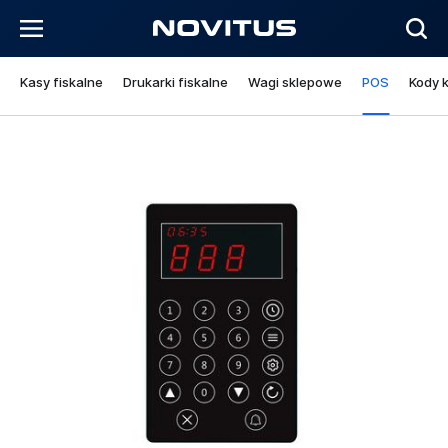
Kasy fiskalne
Drukarki fiskalne
Wagi sklepowe
POS
Kody 