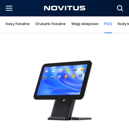
Kasy fiskalne
Drukarki fiskalne
Wagi sklepowe
POS
Kody 