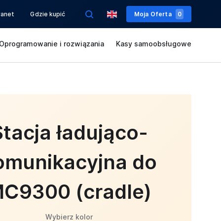
ranet
Gdzie kupić
Moja Oferta
0
Oprogramowanie i rozwiązania
Kasy samoobsługowe
Stacja ładująco-
omunikacyjna do
C9300 (cradle)
Wybierz kolor