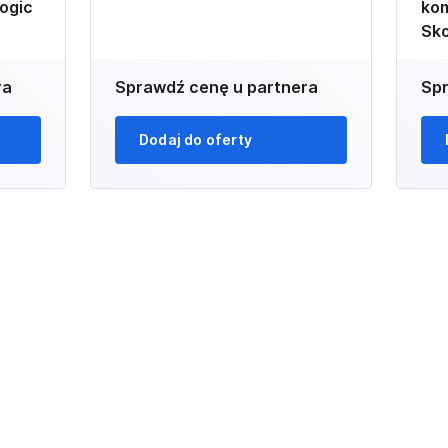
ogic
kom
Sko
ra
Sprawdź cenę u partnera
Spr
Dodaj do oferty