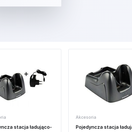
ria
Akcesoria
yncza stacja ładująco-
Pojedyncza stacja ładu