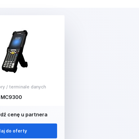
ry / terminale danych
a MC9300
dź cenę u partnera
aj do oferty