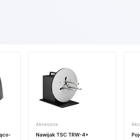
Akcesoria
Akc
jąco-
Nawijak TSC TRW-4+
Poj