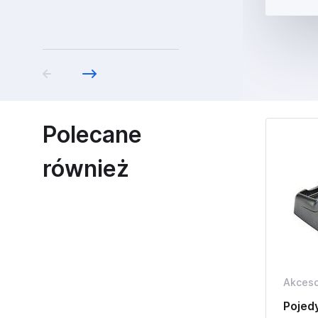
Polecane
również
Akceso
Pojed