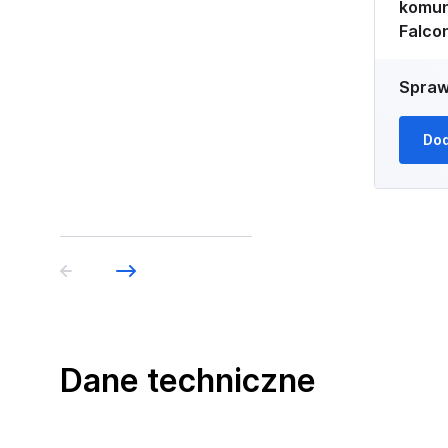
komun
Falco
Spraw
Dod
Dane techniczne