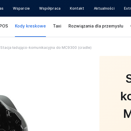
as
Wsparcie
Współpraca
Kontakt
Aktualności
Ext
POS
Kody kreskowe
Taxi
Rozwiązania dla przemysłu
Stacja ładująco-komunikacyjna do MC9300 (cradle)
k
M