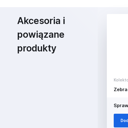
Akcesoria i
powiązane
produkty
Kolekto
Zebr
Spraw
Dod