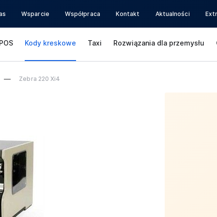
as
Wsparcie
Współpraca
Kontakt
Aktualności
Ext
POS
Kody kreskowe
Taxi
Rozwiązania dla przemysłu
Zebra 220 Xi4