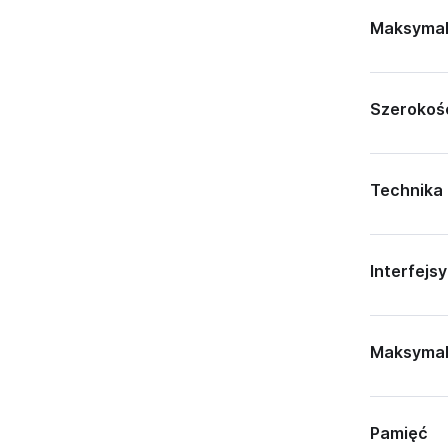
Maksymal
Szerokoś
Technika
Interfejsy
Maksymaln
Pamięć