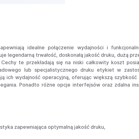
apewniają idealne połączenie wydajności i funkcjonal
je legendarną trwałość, doskonałą jakość druku, dużą prze
chy te przekładają się na niski całkowity koszt posia
adowego lub specjalistycznego druku etykiet w zasto
zają ich wydajność operacyjną, oferując większą szybko
ania. Ponadto różne opcje interfejsów oraz zdalna inst
styka zapewniająca optymalną jakość druku,