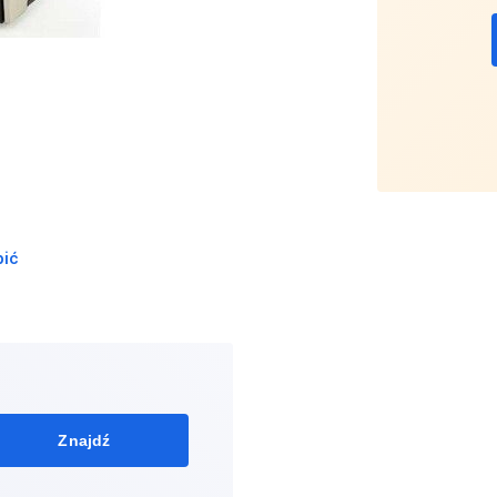
pić
Znajdź