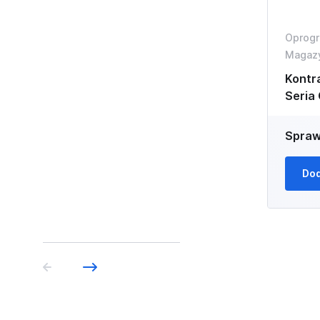
Oprogr
Magaz
Kontr
Seria
Spraw
Dod