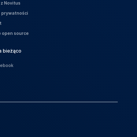
 z Novitus
a prywatności
t
e open source
a bieżąco
cebook