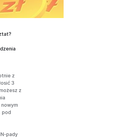
ztat?
ądzenia
otnie z
łosić 3
 możesz z
nia
 z nowym
, pod
PIN-pady