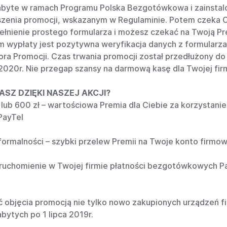
abyte w ramach Programu Polska Bezgotówkowa i zainsta
szenia promocji, wskazanym w Regulaminie. Potem czeka C
ełnienie prostego formularza i możesz czekać na Twoją Pr
 wypłaty jest pozytywna weryfikacja danych z formularza
ora Promocji. Czas trwania promocji został przedłużony do
2020r. Nie przegap szansy na darmową kasę dla Twojej fir
SZ DZIĘKI NASZEJ AKCJI?
lub 600 zł – wartościowa Premia dla Ciebie za korzystanie
 PayTel
ormalności – szybki przelew Premii na Twoje konto firmo
ruchomienie w Twojej firmie płatności bezgotówkowych P
 objęcia promocją nie tylko nowo zakupionych urządzeń fi
abytych po 1 lipca 2019r.