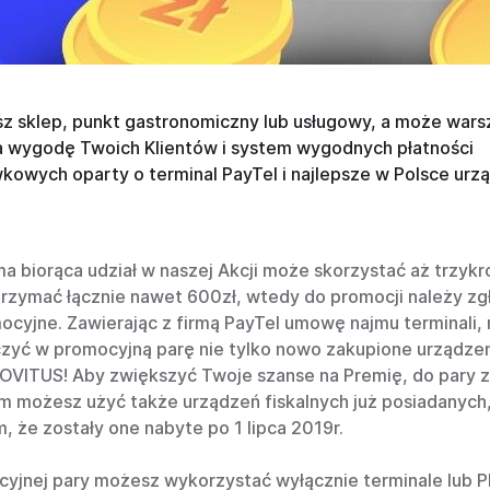
z sklep, punkt gastronomiczny lub usługowy, a może wars
 wygodę Twoich Klientów i system wygodnych płatności
owych oparty o terminal PayTel i najlepsze w Polsce urz
ma biorąca udział w naszej Akcji może skorzystać aż trzykr
otrzymać łącznie nawet 600zł, wtedy do promocji należy zg
ocyjne. Zawierając z firmą PayTel umowę najmu terminali,
czyć w promocyjną parę nie tylko nowo zakupione urządze
NOVITUS! Aby zwiększyć Twoje szanse na Premię, do pary
m możesz użyć także urządzeń fiskalnych już posiadanych
, że zostały one nabyte po 1 lipca 2019r.
yjnej pary możesz wykorzystać wyłącznie terminale lub 