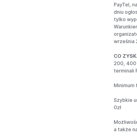
PayTel, n
dniu ogło
tylko wyp
Warunkiem
organizat
września 
CO ZYSKA
200, 400 
terminali
Minimum f
Szybkie u
0zł
Możliwość
a także n