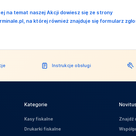
ej na temat naszej Akcji dowiesz się ze strony
minale.pl, na której również znajduje się formularz zgł
cje
Instrukcje obsługi
Kategorie
Novitus
Kasy fiskalne
Znajdź 
Drukarki fiskalne
Współpr