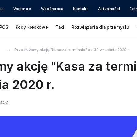
as
Wsparcie
Współpraca
Kontakt
Aktualności
Ext
POS
Kody kreskowe
Taxi
Rozwiązania dla przemysłu
Przedłużamy akcję "Kasa za terminale" do 30 września 2020 r.
y akcję "Kasa za termi
a 2020 r.
3:52