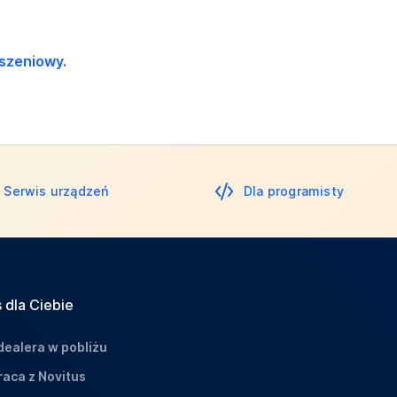
oszeniowy.
Serwis urządzeń
Dla programisty
 dla Ciebie
dealera w pobliżu
aca z Novitus