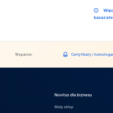
Więc
kasazater
Wsparcie:
Certyfikaty i homologa
Novitus dla biznesu
Mały sklep