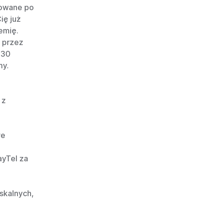
lowane po
ię już
emię.
 przez
 30
my.
 z
we
ayTel za
skalnych,