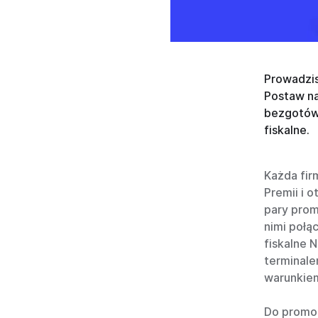
Prowadzis
Postaw na
bezgotówk
fiskalne.
Każda fir
Premii i 
pary prom
nimi połą
fiskalne 
terminale
warunkiem
Do promoc