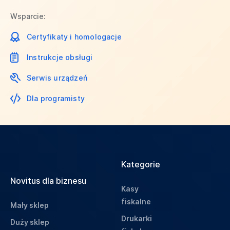
Wsparcie:
Certyfikaty i homologacje
Instrukcje obsługi
Serwis urządzeń
Dla programisty
Kategorie
Novitus dla biznesu
Kasy
fiskalne
Mały sklep
Drukarki
Duży sklep