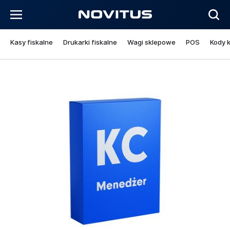
Kasy fiskalne
Drukarki fiskalne
Wagi sklepowe
POS
Kody 