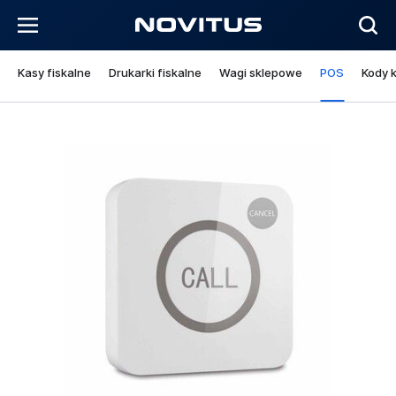
Kasy fiskalne
Drukarki fiskalne
Wagi sklepowe
POS
Kody 