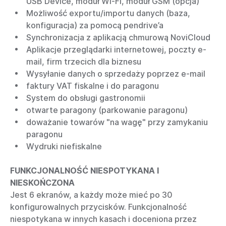
USB Device, moduł Wi-Fi, moduł GSM (opcja)
Możliwość exportu/importu danych (baza,
konfiguracja) za pomocą pendrive’a
Synchronizacja z aplikacją chmurową NoviCloud
Aplikacje przeglądarki internetowej, poczty e-
mail, firm trzecich dla biznesu
Wysyłanie danych o sprzedaży poprzez e-mail
faktury VAT fiskalne i do paragonu
System do obsługi gastronomii
otwarte paragony (parkowanie paragonu)
doważanie towarów "na wagę" przy zamykaniu
paragonu
Wydruki niefiskalne
FUNKCJONALNOŚĆ NIESPOTYKANA I
NIESKOŃCZONA
Jest 6 ekranów, a każdy może mieć po 30
konfigurowalnych przycisków. Funkcjonalność
niespotykana w innych kasach i doceniona przez