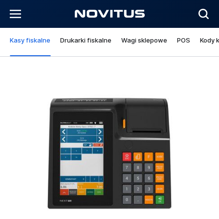
Kasy fiskalne
Drukarki fiskalne
Wagi sklepowe
POS
Kody 