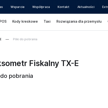
as
Wsparcie
Współpraca
Kontakt
Aktualności
Ext
POS
Kody kreskowe
Taxi
Rozwiązania dla przemysłu
E
Pliki do pobrania
sometr Fiskalny TX-E
i do pobrania