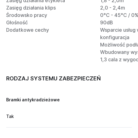
Zasięg działania etykieta
1,8 - 2,0m
Zasięg działania klips
2,0 - 2,4m
Środowsko pracy
0°C - 45°C / 0
Głośność
90dB
Dodatkowe cechy
Wsparcie usług 
konfiguracja
Możliwość podł
Wbudowany wyśw
1,3 cala z wygo
RODZAJ SYSTEMU ZABEZPIECZEŃ
Bramki antykradzieżowe
Tak