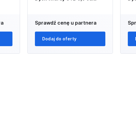
ra
Sprawdź cenę u partnera
Spr
Dodaj do oferty