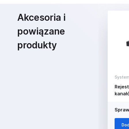
Akcesoria i
powiązane
produkty
System
Rejest
kanał
Spraw
Dod