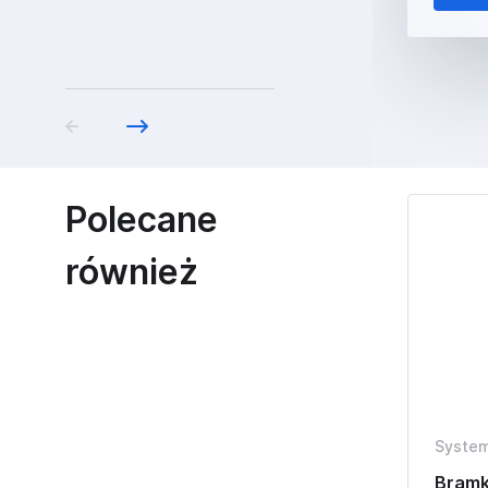
Polecane
również
System
Bramk