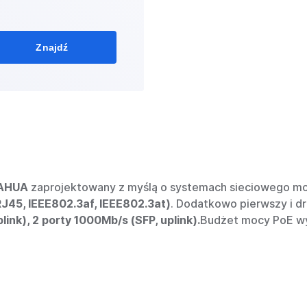
Znajdź
DAHUA
zaprojektowany z myślą o systemach sieciowego mo
J45, IEEE802.3af, IEEE802.3at)
. Dodatkowo pierwszy i dr
ink), 2 porty 1000Mb/s (SFP, uplink).
Budżet mocy PoE w