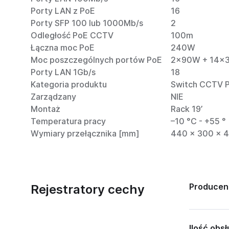
Porty LAN z PoE
16
Porty SFP 100 lub 1000Mb/s
2
Odległość PoE CCTV
100m
Łączna moc PoE
240W
Moc poszczególnych portów PoE
2x90W + 14x
Porty LAN 1Gb/s
18
Kategoria produktu
Switch CCTV 
Zarządzany
NIE
Montaż
Rack 19’
Temperatura pracy
–10 °C - +55 °
Wymiary przełącznika [mm]
440 × 300 × 
Producen
Rejestratory cechy
Ilość obs