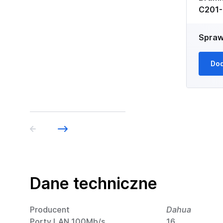
C201-
Spraw
Dod
Dane techniczne
Producent
Dahua
Porty LAN 100Mb/s
16