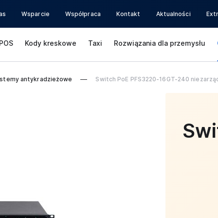
as
Wsparcie
Współpraca
Kontakt
Aktualności
Ext
POS
Kody kreskowe
Taxi
Rozwiązania dla przemysłu
stemy antykradzieżowe
Switch PoE PFS3220-16GT-240 niezarzą
Swi