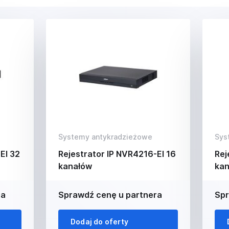
Systemy antykradzieżowe
Sys
EI 32
Rejestrator IP NVR4216-EI 16
Rej
kanałów
kan
ra
Sprawdź cenę u partnera
Spr
Dodaj do oferty