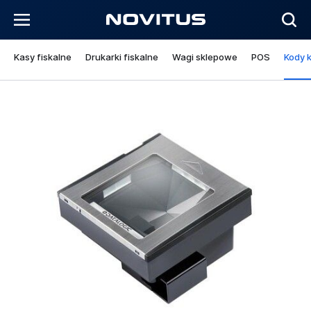
Kasy fiskalne
Drukarki fiskalne
Wagi sklepowe
POS
Kody 