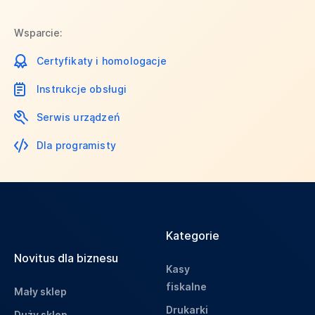
Wsparcie:
Certyfikaty i homologacje
Instrukcje obsługi
Serwis urządzeń
Dla programisty
Kategorie
Novitus dla biznesu
Kasy
fiskalne
Mały sklep
Drukarki
Duży sklep