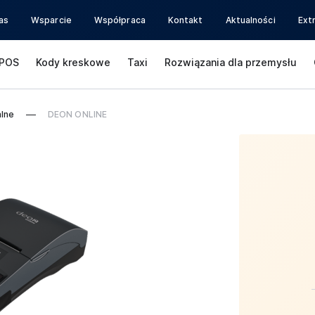
as
Wsparcie
Współpraca
Kontakt
Aktualności
Ext
POS
Kody kreskowe
Taxi
Rozwiązania dla przemysłu
alne
DEON ONLINE