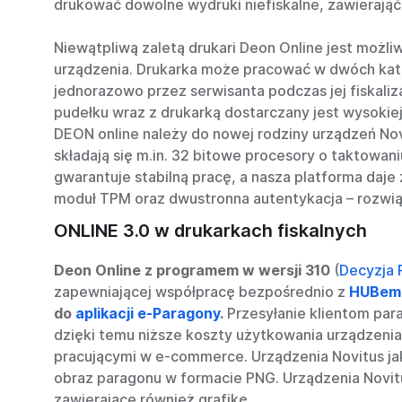
drukować dowolne wydruki niefiskalne, zawierająće
Niewątpliwą zaletą drukari Deon Online jest możl
urządzenia. Drukarka może pracować w dwóch kateg
jednorazowo przez serwisanta podczas jej fiskaliz
pudełku wraz z drukarką dostarczany jest wysokiej
DEON online należy do nowej rodziny urządzeń No
składają się m.in. 32 bitowe procesory o takto
gwarantuje stabilną pracę, a nasza platforma daj
moduł TPM oraz dwustronna autentykacja – rozwią
ONLINE 3.0 w drukarkach fiskalnych
Deon Online z programem w wersji 310
(
Decyzja 
zapewniającej współpracę bezpośrednio z
HUBem 
do
aplikacji e-Paragony
.
Przesyłanie klientom par
dzięki temu niższe koszty użytkowania urządzeni
pracującymi w e-commerce. Urządzenia Novitus j
obraz paragonu w formacie PNG. Urządzenia Novit
zawierające również grafikę.