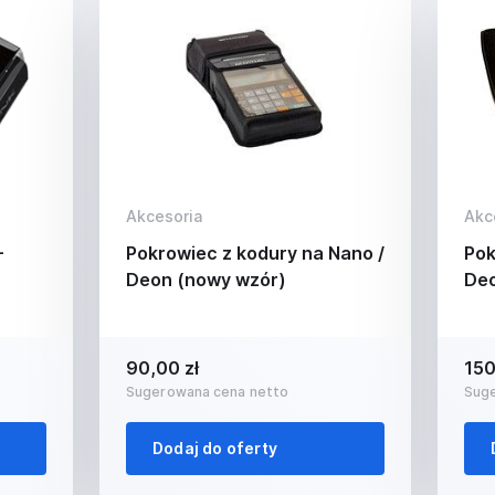
Akcesoria
Akc
-
Pokrowiec z kodury na Nano /
Pok
Deon (nowy wzór)
De
90,00 zł
150
Sugerowana cena netto
Sug
Dodaj do oferty