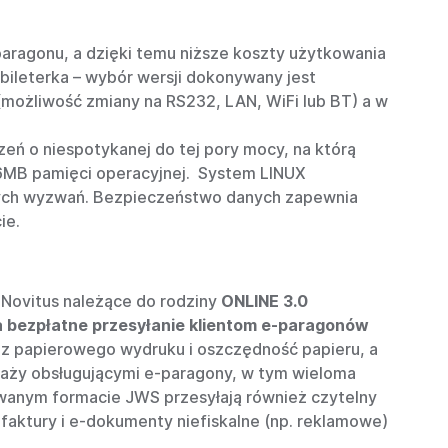
paragonu, a dzięki temu niższe koszty użytkowania
bileterka – wybór wersji dokonywany jest
 (możliwość zmiany na RS232, LAN, WiFi lub BT) a w
zeń o niespotykanej do tej pory mocy, na którą
6MB pamięci operacyjnej. System LINUX
szłych wyzwań. Bezpieczeństwo danych zapewnia
ie.
e Novitus należące do rodziny
ONLINE 3.0
a bezpłatne przesyłanie klientom e-paragonów
 z papierowego wydruku i oszczędność papieru, a
daży obsługującymi e-paragony, w tym wieloma
wanym formacie JWS przesyłają również czytelny
aktury i e-dokumenty niefiskalne (np. reklamowe)