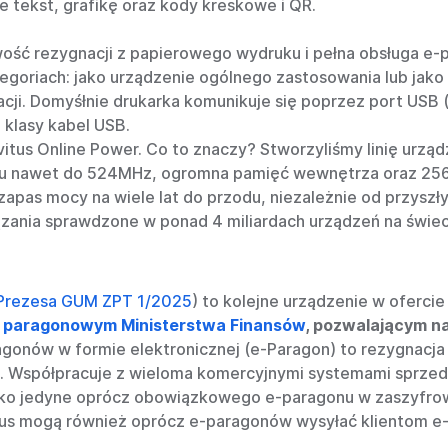
 tekst, grafikę oraz kody kreskowe i QR.
iwość rezygnacji z papierowego wydruku i pełna obsługa e-
oriach: jako urządzenie ogólnego zastosowania lub jako 
acji. Domyśłnie drukarka komunikuje się poprzez port USB
 klasy kabel USB.
vitus Online Power.
Co to znaczy? Stworzyliśmy linię urząd
waniu nawet do 524MHz, ogromna pamięć wewnętrza oraz 25
e zapas mocy na wiele lat do przodu, niezależnie od przy
zania sprawdzone w ponad 4 miliardach urządzeń na świec
Prezesa GUM ZPT 1/2025
) to kolejne urządzenie w oferci
paragonowym Ministerstwa Finansów
, pozwalającym n
agonów w formie elektronicznej (e-Paragon) to rezygnacja
a. Współpracuje z wieloma komercyjnymi systemami sprze
ako jedyne oprócz obowiązkowego e-paragonu w zaszyfro
us mogą również oprócz e-paragonów wysyłać klientom e-f