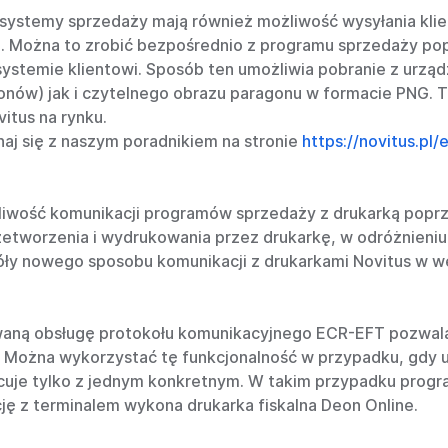
e systemy sprzedaży mają również możliwość wysyłania k
Można to zrobić bezpośrednio z programu sprzedaży pop
systemie klientowi. Sposób ten umożliwia pobranie z urzą
nów) jak i czytelnego obrazu paragonu w formacie PNG. T
itus na rynku.
aj się z naszym poradnikiem na stronie
https://novitus.pl
liwość komunikacji programów sprzedaży z drukarką poprz
worzenia i wydrukowania przez drukarkę, w odróżnieniu
ły nowego sposobu komunikacji z drukarkami Novitus w wer
waną obsługę protokołu komunikacyjnego ECR-EFT pozwala
. Można wykorzystać tę funkcjonalność w przypadku, gdy 
cuje tylko z jednym konkretnym. W takim przypadku progra
cję z terminalem wykona drukarka fiskalna Deon Online.