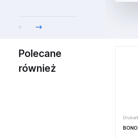
Polecane
również
Drukark
BONO