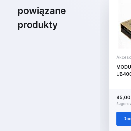
powiązane
produkty
Akceso
MODUŁ
UB40
45,00 
Sugerow
Dod