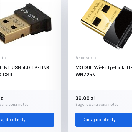
ria
Akcesoria
 BT USB 4.0 TP-LINK
MODUŁ Wi-Fi Tp-Link TL
0 CSR
WN725N
zł
39,00 zł
ana cena netto
Sugerowana cena netto
aj do oferty
Dodaj do oferty