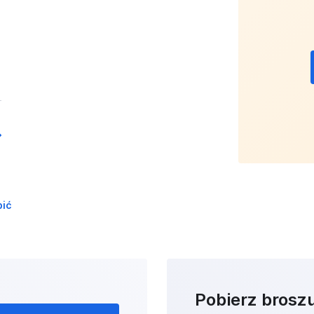
pić
Pobierz brosz