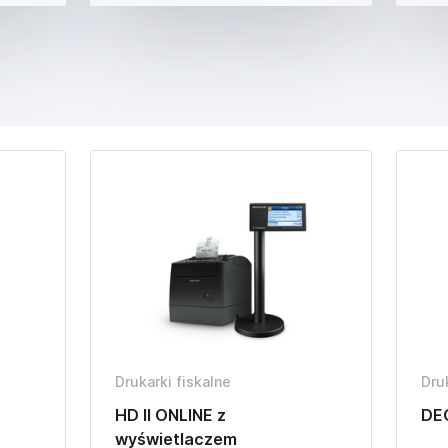
Drukarki fiskalne
Dru
HD II ONLINE z
DEO
wyświetlaczem