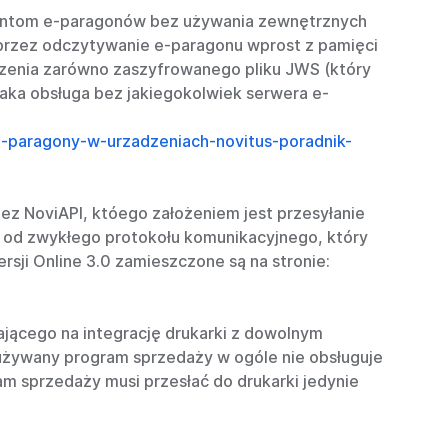
lientom e-paragonów bez używania zewnętrznych
rzez odczytywanie e-paragonu wprost z pamięci
dzenia zarówno zaszyfrowanego pliku JWS (który
aka obsługa bez jakiegokolwiek serwera e-
/e-paragony-w-urzadzeniach-novitus-poradnik-
ez NoviAPI, któego założeniem jest przesyłanie
 od zwykłego protokołu komunikacyjnego, który
sji Online 3.0 zamieszczone są na stronie:
jącego na integrację drukarki z dowolnym
używany program sprzedaży w ogóle nie obsługuje
m sprzedaży musi przesłać do drukarki jedynie