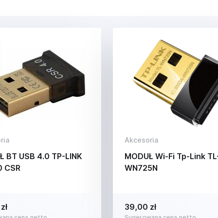
ria
Akcesoria
 BT USB 4.0 TP-LINK
MODUŁ Wi-Fi Tp-Link TL
0 CSR
WN725N
zł
39,00 zł
ana cena netto
Sugerowana cena netto