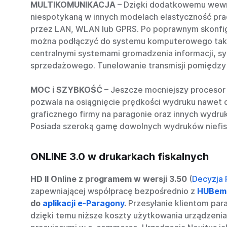
MULTIKOMUNIKACJA
– Dzięki dodatkowemu wewnę
niespotykaną w innych modelach elastyczność prac
przez LAN, WLAN lub GPRS. Po poprawnym skonfigur
można podłączyć do systemu komputerowego także
centralnymi systemami gromadzenia informacji, sy
sprzedażowego. Tunelowanie transmisji pomiędzy 
MOC i SZYBKOŚĆ
– Jeszcze mocniejszy procesor
pozwala na osiągnięcie prędkości wydruku nawet d
graficznego firmy na paragonie oraz innych wydr
Posiada szeroką gamę dowolnych wydruków niefisk
ONLINE 3.0 w drukarkach fiskalnych
HD II Online z programem w wersji 3.50
(
Decyzja
zapewniającej współpracę bezpośrednio z
HUBem 
do
aplikacji e-Paragony
.
Przesyłanie klientom par
dzięki temu niższe koszty użytkowania urządzeni