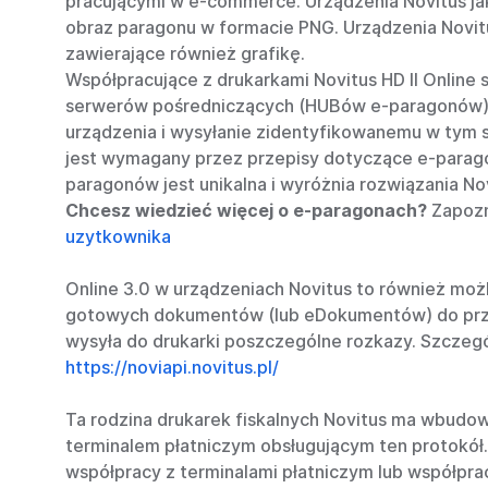
pracującymi w e-commerce. Urządzenia Novitus j
obraz paragonu w formacie PNG. Urządzenia Novit
zawierające również grafikę.
Współpracujące z drukarkami Novitus HD II Onlin
serwerów pośredniczących (HUBów e-paragonów). 
urządzenia i wysyłanie zidentyfikowanemu w tym 
jest wymagany przez przepisy dotyczące e-parago
paragonów jest unikalna i wyróżnia rozwiązania Nov
Chcesz wiedzieć więcej o e-paragonach?
Zapozn
uzytkownika
Online 3.0 w urządzeniach Novitus to również moż
gotowych dokumentów (lub eDokumentów) do przet
wysyła do drukarki poszczególne rozkazy. Szczegó
https://noviapi.novitus.pl/
Ta rodzina drukarek fiskalnych Novitus ma wbudo
terminalem płatniczym obsługującym ten protokół
współpracy z terminalami płatniczym lub współpra