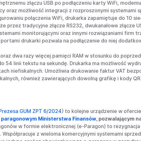
trznemu złączu USB po podłączeniu karty WiFi, modemu 
y oraz możliwość integracji z rozproszonymi systemami s
owaniu połączenia WiFi, drukarka zapamiętuje do 10 sieci
 przez tradycyjne złącze RS232, dwukanałowe złącze USB
stemami monitorującymi oraz innymi rozwiązaniami firm trz
portami drukarki pozwala na podłączenie do niej dodatk
 oraz dwa razy więcej pamięci RAM w stosunku do poprzed
o 54 linii tekstu na sekundę. Drukarka ma możliwość wydr
ukach niefiskalnych. Umożliwia drukowanie faktur VAT bez
alnych, również zawierających dowolną grafikę i kody QR
 Prezesa GUM ZPT 6/2024
) to kolejne urządzenie w oferci
paragonowym Ministerstwa Finansów
, pozwalającym n
agonów w formie elektronicznej (e-Paragon) to rezygnacja
a. Współpracuje z wieloma komercyjnymi systemami sprze