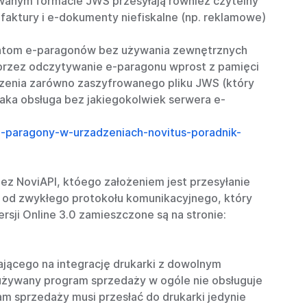
wanym formacie JWS przesyłają również czytelny
aktury i e-dokumenty niefiskalne (np. reklamowe)
lientom e-paragonów bez używania zewnętrznych
rzez odczytywanie e-paragonu wprost z pamięci
dzenia zarówno zaszyfrowanego pliku JWS (który
aka obsługa bez jakiegokolwiek serwera e-
/e-paragony-w-urzadzeniach-novitus-poradnik-
ez NoviAPI, któego założeniem jest przesyłanie
 od zwykłego protokołu komunikacyjnego, który
sji Online 3.0 zamieszczone są na stronie:
jącego na integrację drukarki z dowolnym
używany program sprzedaży w ogóle nie obsługuje
m sprzedaży musi przesłać do drukarki jedynie