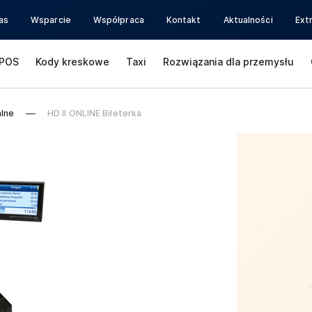
as
Wsparcie
Współpraca
Kontakt
Aktualności
Ext
POS
Kody kreskowe
Taxi
Rozwiązania dla przemysłu
alne
HD II ONLINE Bileterka