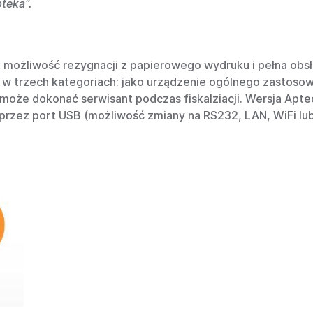
teka".
est możliwość rezygnacji z papierowego wydruku i pełna obs
 trzech kategoriach: jako urządzenie ogólnego zastosowan
 może dokonać serwisant podczas fiskalziacji. Wersja Apt
oprzez port USB (możliwość zmiany na RS232, LAN, WiFi lu