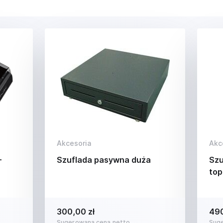
Akcesoria
Akc
-
Szuflada pasywna duża
Szu
top
300,00 zł
490
Sugerowana cena netto
Sug