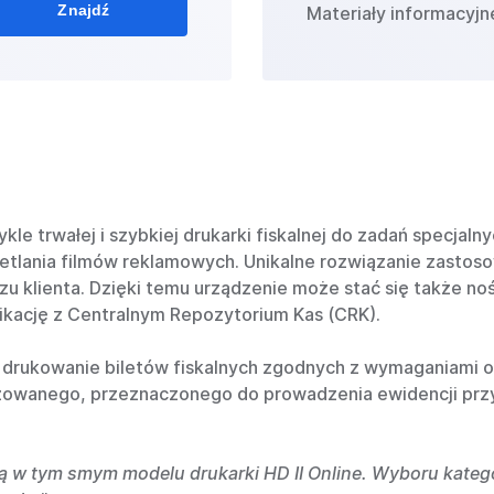
Znajdź
Materiały informacyjn
kle trwałej i szybkiej drukarki fiskalnej do zadań specja
ietlania filmów reklamowych. Unikalne rozwiązanie zasto
u klienta. Dzięki temu urządzenie może stać się także no
ikację z Centralnym Repozytorium Kas (CRK).
a drukowanie biletów fiskalnych zgodnych z wymaganiami 
zowanego, przeznaczonego do prowadzenia ewidencji przy 
ą w tym smym modelu drukarki HD II Online. Wyboru kategor