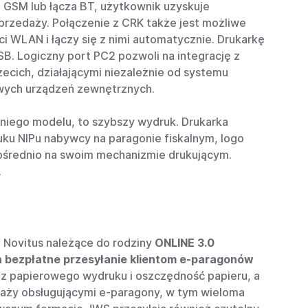
GSM lub łącza BT, użytkownik uzyskuje
przedaży. Połączenie z CRK także jest możliwe
 WLAN i łączy się z nimi automatycznie. Drukarkę
. Logiczny port PC2 pozwoli na integrację z
ecich, działającymi niezależnie od systemu
owych urządzeń zewnętrznych.
niego modelu, to szybszy wydruk. Drukarka
uku NIPu nabywcy na paragonie fiskalnym, logo
pośrednio na swoim mechanizmie drukującym.
.
e Novitus należące do rodziny
ONLINE 3.0
a bezpłatne przesyłanie klientom e-paragonów
 z papierowego wydruku i oszczędność papieru, a
daży obsługującymi e-paragony, w tym wieloma