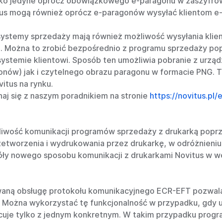
ako jedyne oprócz obowiązkowego e-paragonu w zaszyfro
us mogą również oprócz e-paragonów wysyłać klientom e-f
e systemy sprzedaży mają również możliwość wysyłania k
Można to zrobić bezpośrednio z programu sprzedaży pop
systemie klientowi. Sposób ten umożliwia pobranie z urzą
nów) jak i czytelnego obrazu paragonu w formacie PNG. T
itus na rynku.
aj się z naszym poradnikiem na stronie
https://novitus.pl
liwość komunikacji programów sprzedaży z drukarką poprz
worzenia i wydrukowania przez drukarkę, w odróżnieniu
ły nowego sposobu komunikacji z drukarkami Novitus w wer
waną obsługę protokołu komunikacyjnego ECR-EFT pozwala
. Można wykorzystać tę funkcjonalność w przypadku, gdy 
cuje tylko z jednym konkretnym. W takim przypadku progra