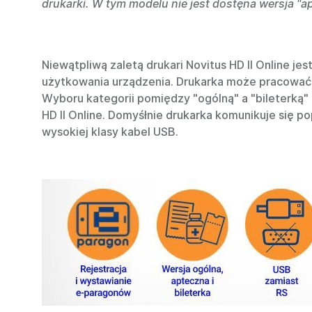
drukarki. W tym modelu nie jest dostęna wersja "ap
Niewątpliwą zaletą drukari Novitus HD II Online j
użytkowania urządzenia. Drukarka może pracować w
Wyboru kategorii pomiędzy "ogólną" a "bileterką"
HD II Online. Domyśłnie drukarka komunikuje się p
wysokiej klasy kabel USB.