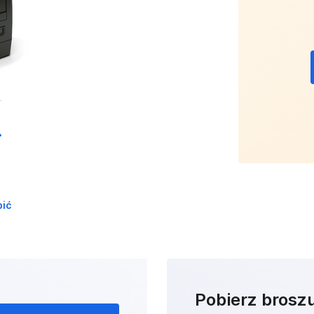
pić
Pobierz brosz