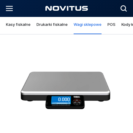
Kasy fiskalne
Drukarki fiskalne
Wagi sklepowe
POS
Kody 