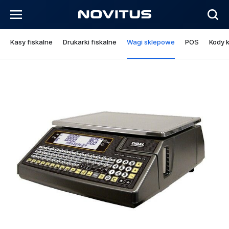
Kasy fiskalne
Drukarki fiskalne
Wagi sklepowe
POS
Kody 