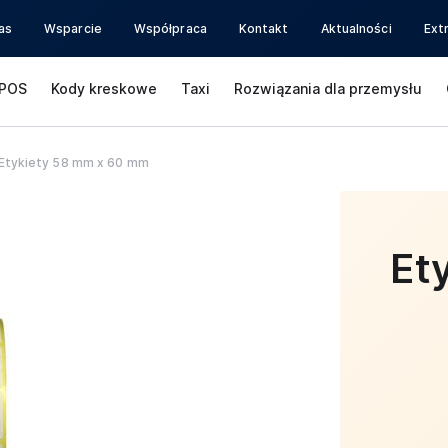
as
Wsparcie
Współpraca
Kontakt
Aktualności
Ext
POS
Kody kreskowe
Taxi
Rozwiązania dla przemysłu
Etykiety 58 mm x 60 mm
Et