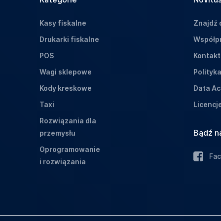
Kasy fiskalne
Znajdź 
Drukarki fiskalne
Współpr
POS
Kontakt
Wagi sklepowe
Polityk
Kody kreskowe
Data Ac
Taxi
Licencj
Rozwiązania dla
Bądź n
przemysłu
Oprogramowanie
Fa
i rozwiązania