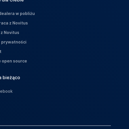
dealera w pobliżu
aca z Novitus
 z Novitus
a prywatności
t
e open source
a bieżąco
cebook