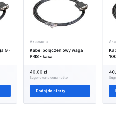
Akcesoria
Akc
a G -
Kabel połączeniowy waga
Kab
PRIS - kasa
100
40,00 zł
40,
Sugerowana cena netto
Sug
Dodaj do oferty