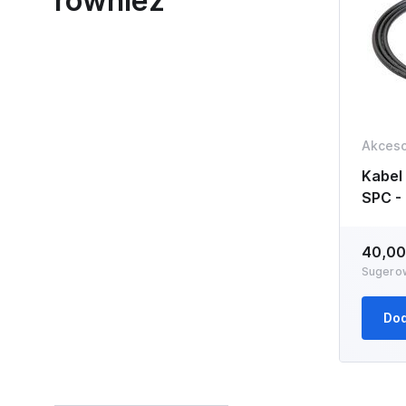
również
Akceso
Kabel
SPC -
40,00
Sugero
Dod