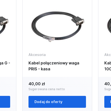
Akcesoria
Akc
a G -
Kabel połączeniowy waga
Kab
PRIS - kasa
100
40,00 zł
40,
Sugerowana cena netto
Sug
Dodaj do oferty