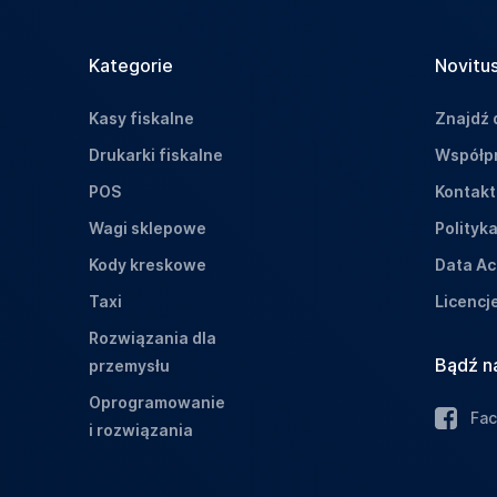
Kategorie
Novitus
Kasy fiskalne
Znajdź 
Drukarki fiskalne
Współpr
POS
Kontakt
Wagi sklepowe
Polityk
Kody kreskowe
Data Ac
Taxi
Licencj
Rozwiązania dla
Bądź n
przemysłu
Oprogramowanie
Fa
i rozwiązania