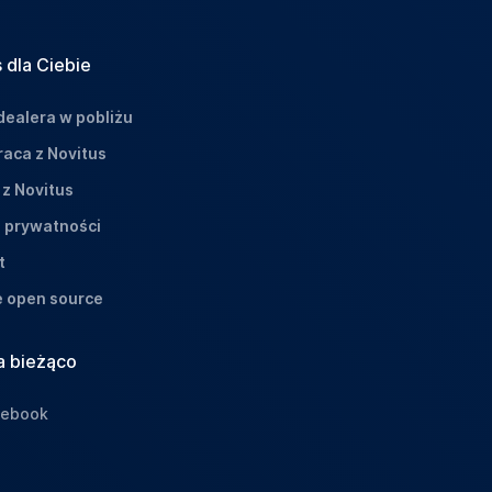
 dla Ciebie
dealera w pobliżu
aca z Novitus
 z Novitus
a prywatności
t
e open source
a bieżąco
cebook