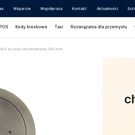
as
Wsparcie
Współpraca
Kontakt
Aktualności
Ext
POS
Kody kreskowe
Taxi
Rozwiązania dla przemysłu
Nóż ze stali chromowanej 300 mm
c