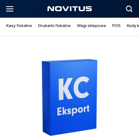
Kasy fiskalne
Drukarki fiskalne
Wagi sklepowe
POS
Kody 