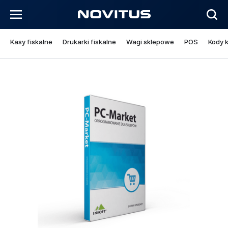
Kasy fiskalne
Drukarki fiskalne
Wagi sklepowe
POS
Kody 