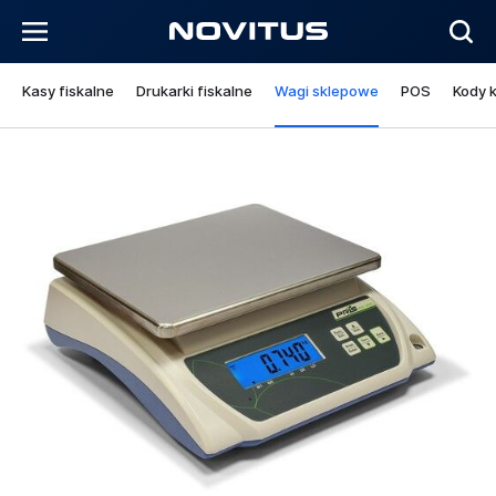
Kasy fiskalne
Drukarki fiskalne
Wagi sklepowe
POS
Kody 