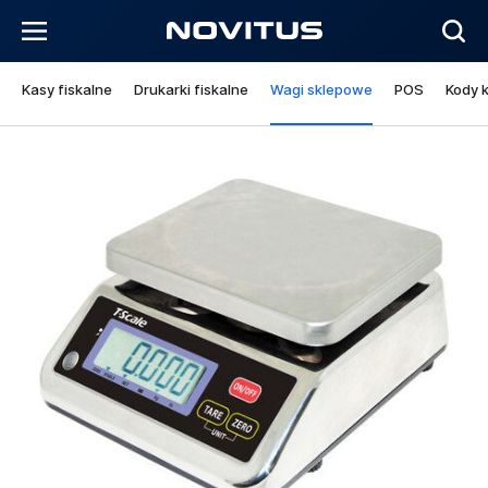
Kasy fiskalne
Drukarki fiskalne
Wagi sklepowe
POS
Kody 