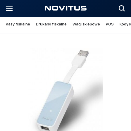
Kasy fiskalne
Drukarki fiskalne
Wagi sklepowe
POS
Kody 