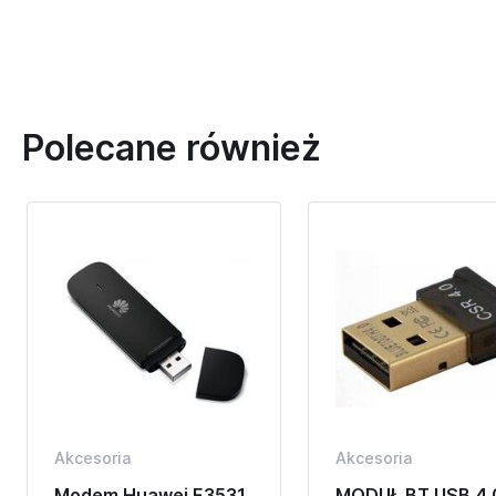
Polecane również
Akcesoria
Akcesoria
Modem Huawei E3531
MODUŁ BT USB 4.