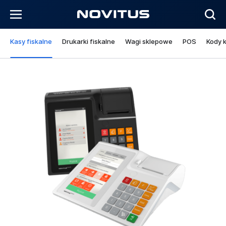
Kasy fiskalne
Drukarki fiskalne
Wagi sklepowe
POS
Kody 