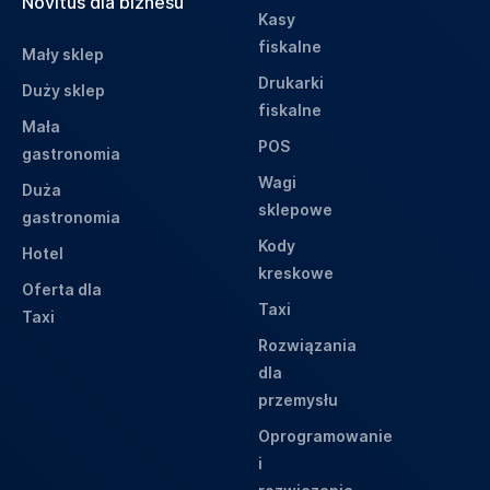
Novitus dla biznesu
Kasy
fiskalne
Mały sklep
Drukarki
Duży sklep
fiskalne
Mała
POS
gastronomia
Wagi
Duża
sklepowe
gastronomia
Kody
Hotel
kreskowe
Oferta dla
Taxi
Taxi
Rozwiązania
dla
przemysłu
Oprogramowanie
i