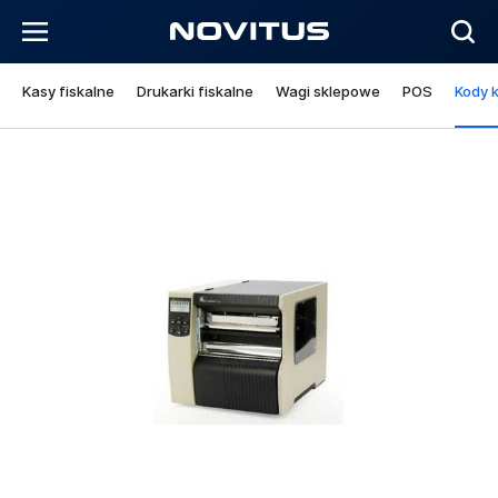
Kasy fiskalne
Drukarki fiskalne
Wagi sklepowe
POS
Kody 