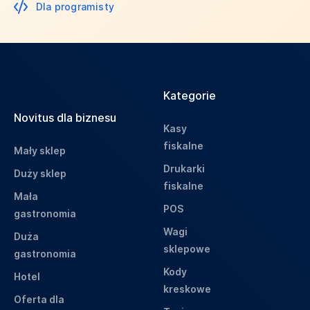
Dla programisty
Kategorie
Novitus dla biznesu
Kasy
fiskalne
Mały sklep
Drukarki
Duży sklep
fiskalne
Mała
POS
gastronomia
Wagi
Duża
sklepowe
gastronomia
Kody
Hotel
kreskowe
Oferta dla