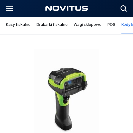
Kasy fiskalne
Drukarki fiskalne
Wagi sklepowe
POS
Kody 