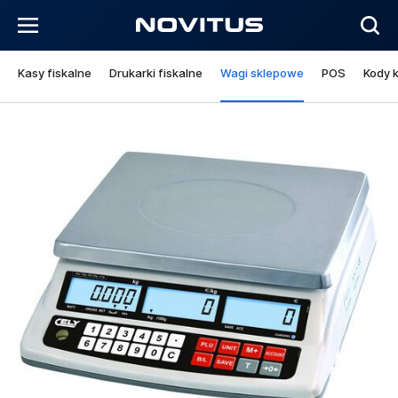
Kasy fiskalne
Drukarki fiskalne
Wagi sklepowe
POS
Kody 