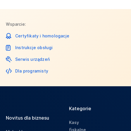
Wsparcie:
Certyfikaty i homologacje
Instrukcje obsługi
Serwis urządzeń
Dla programisty
Kategorie
Novitus dla biznesu
Kasy
fiskalne