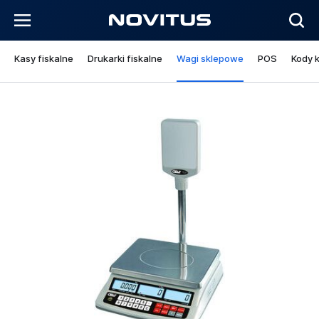
Kasy fiskalne
Drukarki fiskalne
Wagi sklepowe
POS
Kody 