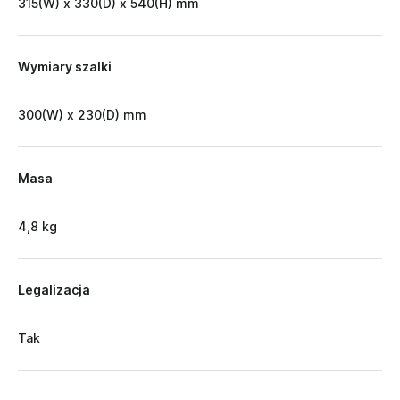
315(W) x 330(D) x 540(H) mm
Wymiary szalki
300(W) x 230(D) mm
Masa
4,8 kg
Legalizacja
Tak