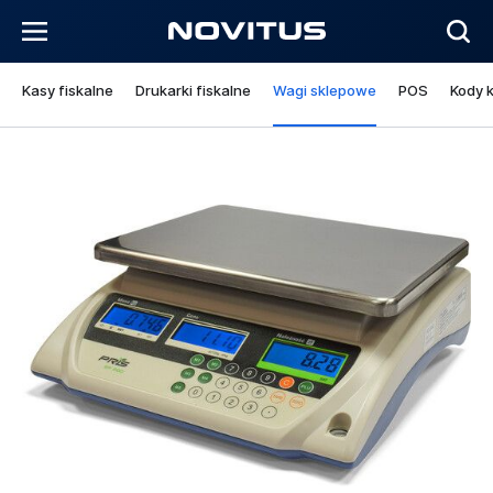
Kasy fiskalne
Drukarki fiskalne
Wagi sklepowe
POS
Kody 