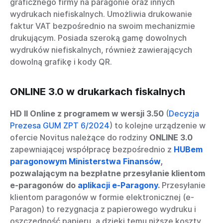
graficznego firmy na paragonie oraz innych
wydrukach niefiskalnych. Umożliwia drukowanie
faktur VAT bezpośrednio na swoim mechanizmie
drukującym. Posiada szeroką gamę dowolnych
wydruków niefiskalnych, również zawierających
dowolną grafikę i kody QR.
ONLINE 3.0 w drukarkach fiskalnych
HD II Online z programem w wersji 3.50
(
Decyzja
Prezesa GUM ZPT 6/2024
) to kolejne urządzenie w
ofercie Novitus należące do rodziny
ONLINE 3.0
zapewniającej współpracę bezpośrednio z
HUBem
paragonowym Ministerstwa Finansów
,
pozwalającym na bezpłatne przesyłanie klientom
e-paragonów do
aplikacji e-Paragony
.
Przesyłanie
klientom paragonów w formie elektronicznej (e-
Paragon) to rezygnacja z papierowego wydruku i
oszczędność papieru, a dzięki temu niższe koszty