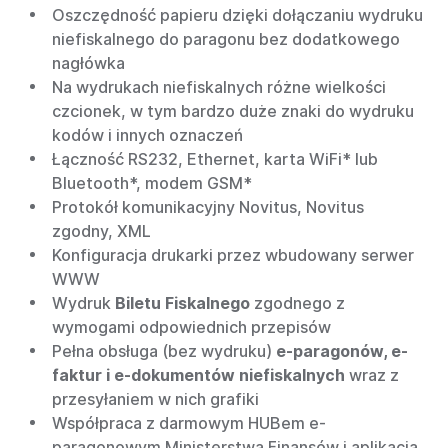
Oszczędność papieru dzięki dołączaniu wydruku
niefiskalnego do paragonu bez dodatkowego
nagłówka
Na wydrukach niefiskalnych różne wielkości
czcionek, w tym bardzo duże znaki do wydruku
kodów i innych oznaczeń
Łączność RS232, Ethernet, karta WiFi* lub
Bluetooth*, modem GSM*
Protokół komunikacyjny Novitus, Novitus
zgodny, XML
Konfiguracja drukarki przez wbudowany serwer
WWW
Wydruk
Biletu Fiskalnego
zgodnego z
wymogami odpowiednich przepisów
Pełna obsługa (bez wydruku)
e-paragonów, e-
faktur i e-dokumentów niefiskalnych
wraz z
przesyłaniem w nich grafiki
Współpraca z darmowym HUBem e-
paragonowym Ministerstwa Finansów i aplikacją