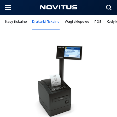
Kasy fiskalne
Drukarki fiskalne
Wagi sklepowe
POS
Kody 