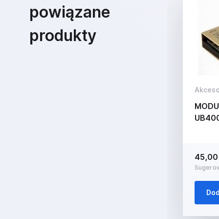
powiązane
produkty
Akceso
MODUŁ
UB40
45,00 
Sugerow
Dod