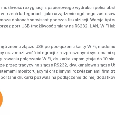
est możliwość rezygnacji z papierowego wydruku i pełna obs
 trzech kategoriach: jako urządzenie ogólnego zastosowan
 może dokonać serwisant podczas fiskalziacji. Wersja Apt
oprzez port USB (możliwość zmiany na RS232, LAN, WiFi lu
trznemu złączu USB po podłączeniu karty WiFi, modemu 
y oraz możliwość integracji z rozproszonymi systemami s
owaniu połączenia WiFi, drukarka zapamiętuje do 10 sieci
 przez tradycyjne złącze RS232, dwukanałowe złącze USB
stemami monitorującymi oraz innymi rozwiązaniami firm trz
portami drukarki pozwala na podłączenie do niej dodatk