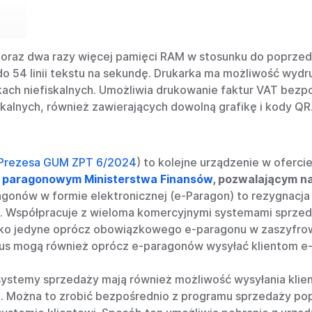
 oraz dwa razy więcej pamięci RAM w stosunku do poprzed
o 54 linii tekstu na sekundę. Drukarka ma możliwość wydr
ukach niefiskalnych. Umożliwia drukowanie faktur VAT bez
alnych, również zawierających dowolną grafikę i kody QR
 Prezesa GUM ZPT 6/2024
) to kolejne urządzenie w oferci
paragonowym Ministerstwa Finansów
, pozwalającym n
agonów w formie elektronicznej (e-Paragon) to rezygnacja
a. Współpracuje z wieloma komercyjnymi systemami sprze
ako jedyne oprócz obowiązkowego e-paragonu w zaszyfro
us mogą również oprócz e-paragonów wysyłać klientom e-f
e systemy sprzedaży mają również możliwość wysyłania k
Można to zrobić bezpośrednio z programu sprzedaży pop