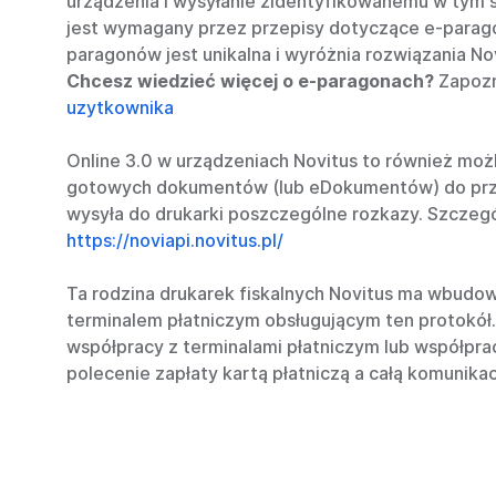
urządzenia i wysyłanie zidentyfikowanemu w tym 
jest wymagany przez przepisy dotyczące e-parago
paragonów jest unikalna i wyróżnia rozwiązania Nov
Chcesz wiedzieć więcej o e-paragonach?
Zapozn
uzytkownika
Online 3.0 w urządzeniach Novitus to również moż
gotowych dokumentów (lub eDokumentów) do przet
wysyła do drukarki poszczególne rozkazy. Szczegó
https://noviapi.novitus.pl/
Ta rodzina drukarek fiskalnych Novitus ma wbudo
terminalem płatniczym obsługującym ten protokół
współpracy z terminalami płatniczym lub współpra
polecenie zapłaty kartą płatniczą a całą komunikac