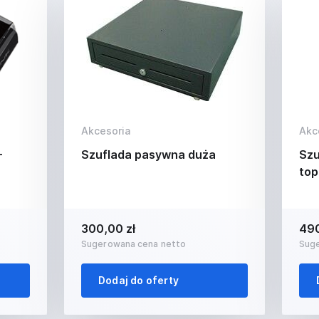
Akcesoria
Akc
-
Szuflada pasywna duża
Szu
top
300,00 zł
490
Sugerowana cena netto
Sug
Dodaj do oferty