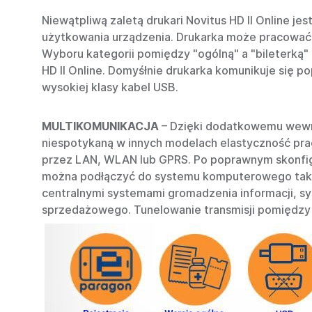
Niewątpliwą zaletą drukari Novitus HD II Online j
użytkowania urządzenia. Drukarka może pracować w
Wyboru kategorii pomiędzy "ogólną" a "bileterką"
HD II Online. Domyśłnie drukarka komunikuje się p
wysokiej klasy kabel USB.
MULTIKOMUNIKACJA
– Dzięki dodatkowemu wewnę
niespotykaną w innych modelach elastyczność prac
przez LAN, WLAN lub GPRS. Po poprawnym skonfigur
można podłączyć do systemu komputerowego także
centralnymi systemami gromadzenia informacji, sy
sprzedażowego. Tunelowanie transmisji pomiędzy 