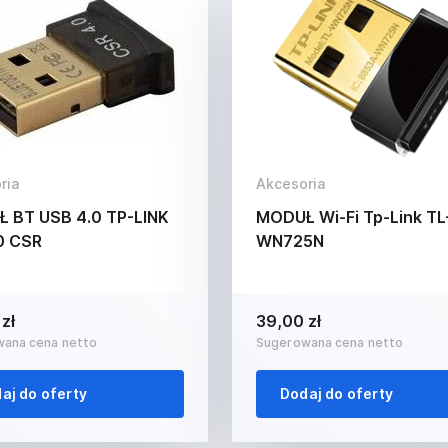
ria
Akcesoria
 BT USB 4.0 TP-LINK
MODUŁ Wi-Fi Tp-Link TL
0 CSR
WN725N
zł
39,00 zł
ana cena netto
Sugerowana cena netto
aj do oferty
Dodaj do oferty