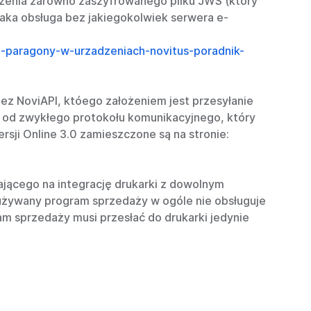
dzenia zarówno zaszyfrowanego pliku JWS (który
aka obsługa bez jakiegokolwiek serwera e-
/e-paragony-w-urzadzeniach-novitus-poradnik-
ez NoviAPI, któego założeniem jest przesyłanie
 od zwykłego protokołu komunikacyjnego, który
sji Online 3.0 zamieszczone są na stronie:
jącego na integrację drukarki z dowolnym
używany program sprzedaży w ogóle nie obsługuje
m sprzedaży musi przesłać do drukarki jedynie