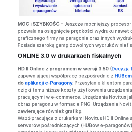
MOC i SZYBKOŚĆ
– Jeszcze mocniejszy procesor
pozwala na osiągnięcie prędkości wydruku nawet d
graficznego firmy na paragonie oraz innych wydr
Posiada szeroką gamę dowolnych wydruków niefisk
ONLINE 3.0 w drukarkach fiskalnych
HD II Online z programem w wersji 3.50
(
Decyzja
zapewniającej współpracę bezpośrednio z
HUBem 
do
aplikacji e-Paragony
.
Przesyłanie klientom par
dzięki temu niższe koszty użytkowania urządzeni
pracującymi w e-commerce. Urządzenia Novitus j
obraz paragonu w formacie PNG. Urządzenia Novit
zawierające również grafikę.
Współpracujące z drukarkami Novitus HD II Onlin
serwerów pośredniczących (HUBów e-paragonów). 