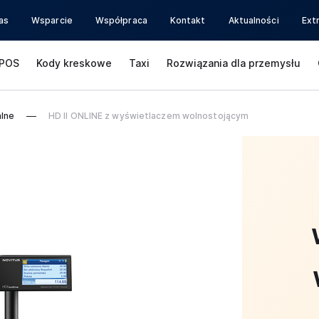
as
Wsparcie
Współpraca
Kontakt
Aktualności
Ext
POS
Kody kreskowe
Taxi
Rozwiązania dla przemysłu
alne
HD II ONLINE z wyświetlaczem wolnostojącym