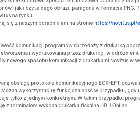
systemie klientowi. Sposób ten umożliwia pobranie z urzą
nów) jak i czytelnego obrazu paragonu w formacie PNG. T
itus na rynku.
aj się z naszym poradnikiem na stronie
https://novitus.pl
liwość komunikacji programów sprzedaży z drukarką poprz
worzenia i wydrukowania przez drukarkę, w odróżnieniu
ły nowego sposobu komunikacji z drukarkami Novitus w wer
waną obsługę protokołu komunikacyjnego ECR-EFT pozwala
. Można wykorzystać tę funkcjonalność w przypadku, gdy 
cuje tylko z jednym konkretnym. W takim przypadku progra
ję z terminalem wykona drukarka fiskalna HD II Online.