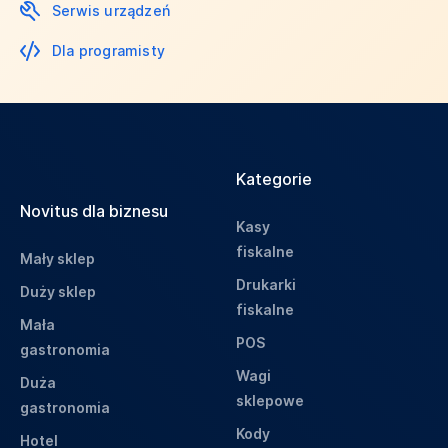
Serwis urządzeń
Dla programisty
Kategorie
Novitus dla biznesu
Kasy
fiskalne
Mały sklep
Drukarki
Duży sklep
fiskalne
Mała
POS
gastronomia
Wagi
Duża
sklepowe
gastronomia
Kody
Hotel