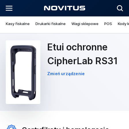
Kasy fiskalne
Drukarki fiskalne
Wagi sklepowe
POS
Kody 
Etui ochronne
CipherLab RS31
Zmień urządzenie