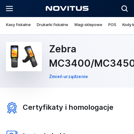
Kasy fiskalne
Drukarki fiskalne
Wagi sklepowe
POS
Kody 
Zebra
MC3400/MC345
Zmień urządzenie
Certyfikaty i homologacje