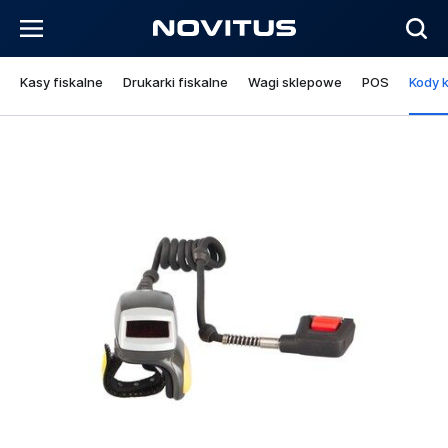
Kasy fiskalne
Drukarki fiskalne
Wagi sklepowe
POS
Kody 