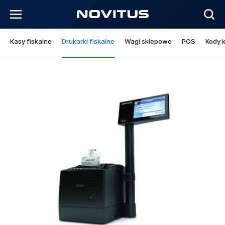
Kasy fiskalne
Drukarki fiskalne
Wagi sklepowe
POS
Kody 