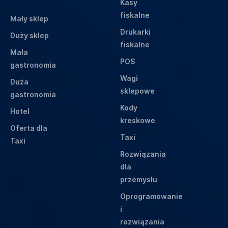
Kasy
fiskalne
Mały sklep
Drukarki
Duży sklep
fiskalne
Mała
POS
gastronomia
Wagi
Duża
sklepowe
gastronomia
Kody
Hotel
kreskowe
Oferta dla
Taxi
Taxi
Rozwiązania
dla
przemysłu
Oprogramowanie
i
rozwiązania