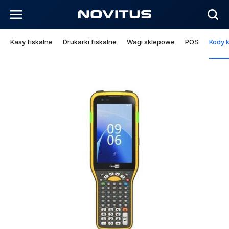
Kasy fiskalne
Drukarki fiskalne
Wagi sklepowe
POS
Kody 