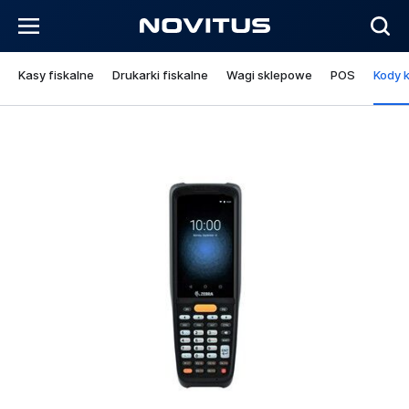
Kasy fiskalne
Drukarki fiskalne
Wagi sklepowe
POS
Kody 