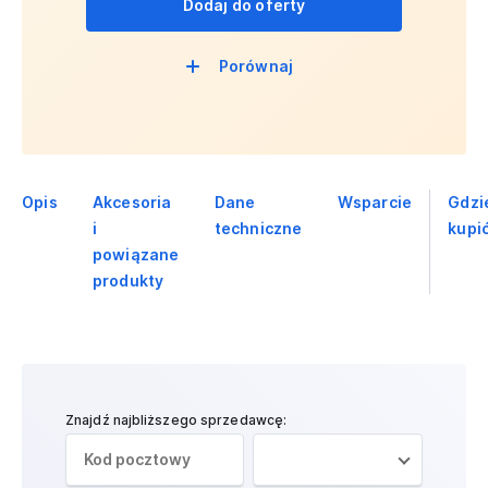
Dodaj do oferty
Porównaj
Opis
Akcesoria
Dane
Wsparcie
Gdzi
i
techniczne
kupi
powiązane
produkty
Znajdź najbliższego sprzedawcę: