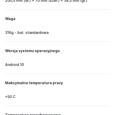
200,5 mm (dł.) × 70 mm (szer.) × 38,5 mm (gł.)
Waga
316g - bat. standardowa
Wersja systemu operacyjnego
Android 10
Maksymalna temperatura pracy
+50 C
Temperatura przechowywania