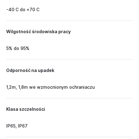
-40 C do +70 C
Wilgotność środowiska pracy
5% do 95%
Odporność na upadek
1,2m, 1,8m we wzmocnionym ochraniaczu
Klasa szczelności
IP65, IP67