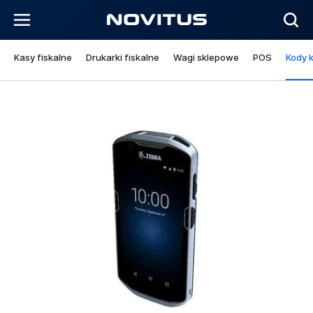
Kasy fiskalne
Drukarki fiskalne
Wagi sklepowe
POS
Kody 