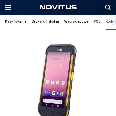
Kasy fiskalne
Drukarki fiskalne
Wagi sklepowe
POS
Kody 