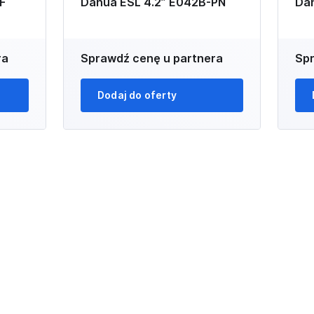
F
Dahua ESL 4.2” E042B-PN
Da
ra
Sprawdź cenę u partnera
Spr
Dodaj do oferty