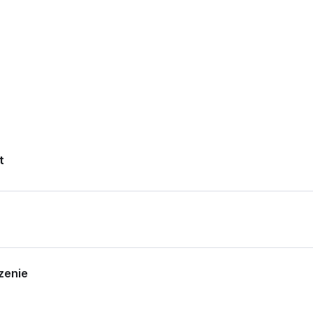
t
zenie