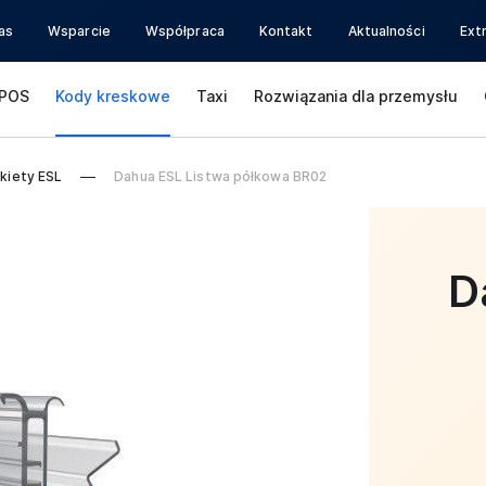
as
Wsparcie
Współpraca
Kontakt
Aktualności
Ext
POS
Kody kreskowe
Taxi
Rozwiązania dla przemysłu
kiety ESL
Dahua ESL Listwa półkowa BR02
D