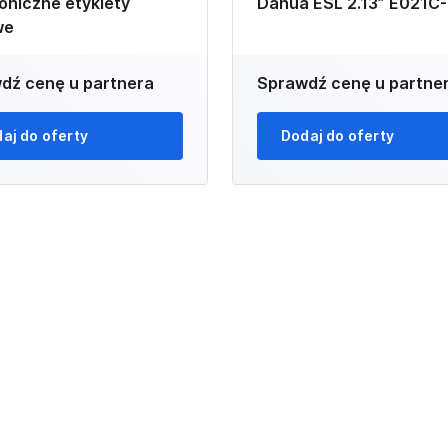
oniczne etykiety
Dahua ESL 2.13” E021C-
we
dź cenę u partnera
Sprawdź cenę u partne
aj do oferty
Dodaj do oferty