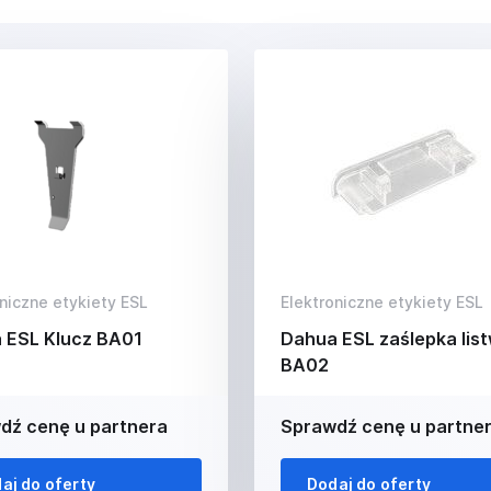
niczne etykiety ESL
Elektroniczne etykiety ESL
 ESL Klucz BA01
Dahua ESL zaślepka lis
BA02
dź cenę u partnera
Sprawdź cenę u partne
aj do oferty
Dodaj do oferty