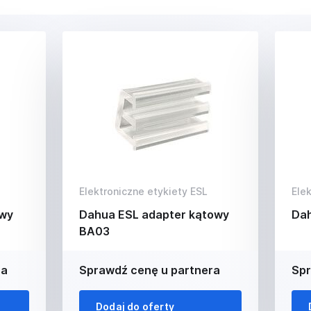
Elektroniczne etykiety ESL
Ele
twy
Dahua ESL adapter kątowy
Dah
BA03
ra
Sprawdź cenę u partnera
Spr
Dodaj do oferty