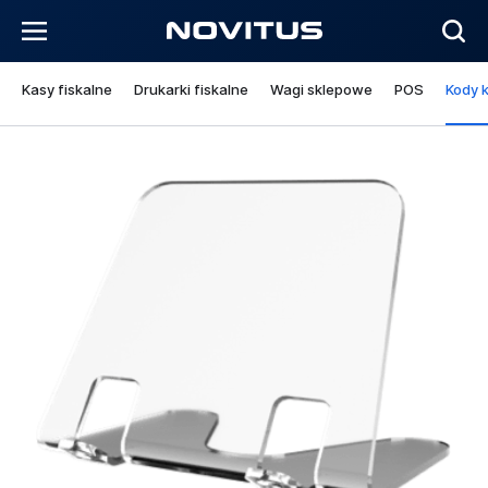
Kasy fiskalne
Drukarki fiskalne
Wagi sklepowe
POS
Kody 