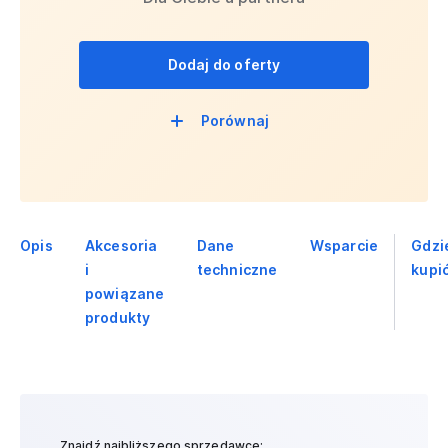
Dodaj do oferty
Porównaj
Opis
Akcesoria
Dane
Wsparcie
Gdzi
i
techniczne
kupi
powiązane
produkty
Znajdź najbliższego sprzedawcę: