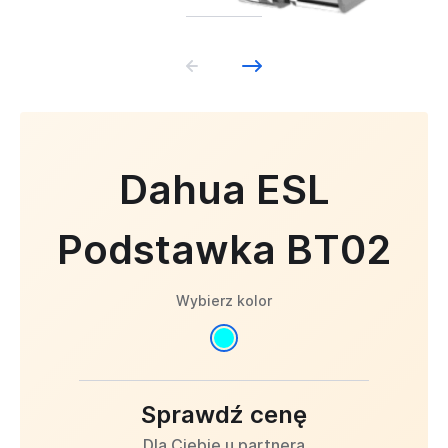
Dahua ESL
Podstawka BT02
Wybierz kolor
Sprawdź cenę
Dla Ciebie u partnera