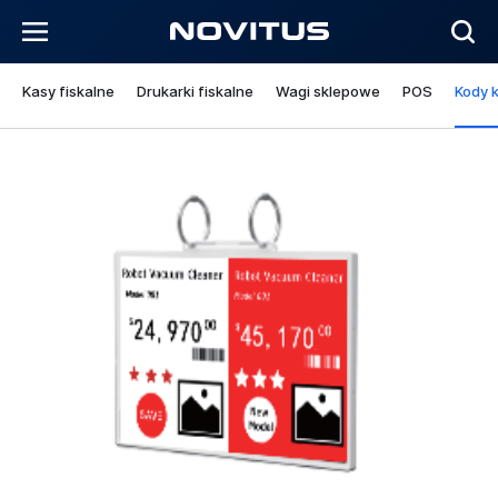
Kasy fiskalne
Drukarki fiskalne
Wagi sklepowe
POS
Kody 